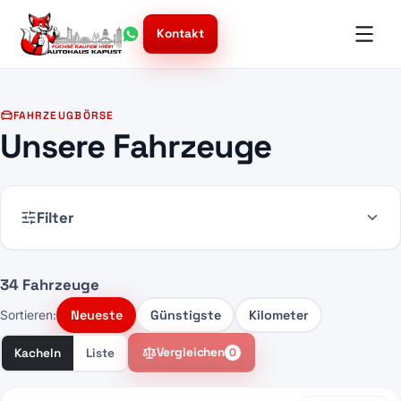
Kontakt
FAHRZEUGBÖRSE
Unsere Fahrzeuge
Filter
34 Fahrzeuge
Neueste
Günstigste
Kilometer
Sortieren:
Vergleichen
Kacheln
Liste
0