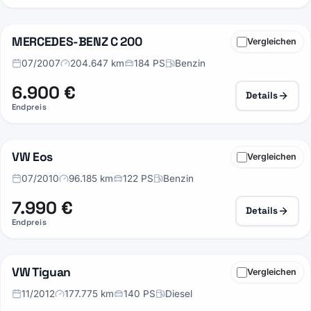
MERCEDES-BENZ C 200
Vergleichen
25
07/2007
204.647 km
184 PS
Benzin
6.900 €
Details
Endpreis
VW Eos
Vergleichen
31
07/2010
96.185 km
122 PS
Benzin
7.990 €
Details
Endpreis
VW Tiguan
Vergleichen
29
11/2012
177.775 km
140 PS
Diesel