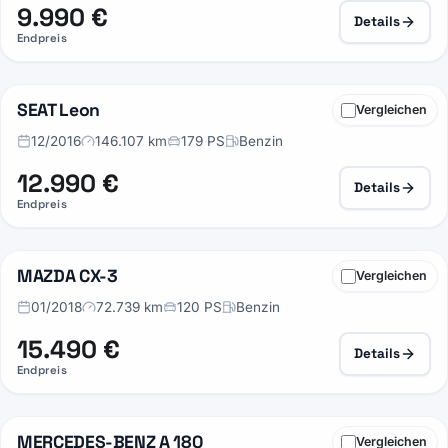
9.990 €
Details
Endpreis
SEAT Leon
Vergleichen
28
12/2016
146.107 km
179 PS
Benzin
12.990 €
Details
Endpreis
MAZDA CX-3
Vergleichen
33
01/2018
72.739 km
120 PS
Benzin
15.490 €
Details
Endpreis
MERCEDES-BENZ A 180
Vergleichen
29