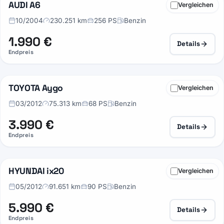
AUDI A6
Vergleichen
23
10/2004
230.251 km
256 PS
Benzin
1.990 €
Details
Endpreis
TOYOTA Aygo
Vergleichen
20
03/2012
75.313 km
68 PS
Benzin
3.990 €
Details
Endpreis
HYUNDAI ix20
Vergleichen
28
05/2012
91.651 km
90 PS
Benzin
5.990 €
Details
Endpreis